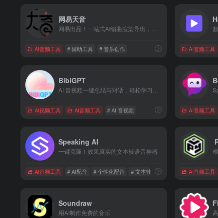
网易天音
H
网易出品！一站式AI编曲渲染导出，零基础写歌
AI音频工具
# 辅助工具
# 音乐创作
AI音频工具
BibiGPT
B
AI 音视频一键总结与对话，轻松学习哔哩哔哩
S
AI视频工具
AI音频工具
# AI 音视频
AI音频工具
Speaking AI
P
一键克隆！效果真实的文本转语音神器
AI音频工具
# AI配音
# 个性化配音
# 文本转语音
AI音频工具
Soundraw
F
用AI制作免费的音乐