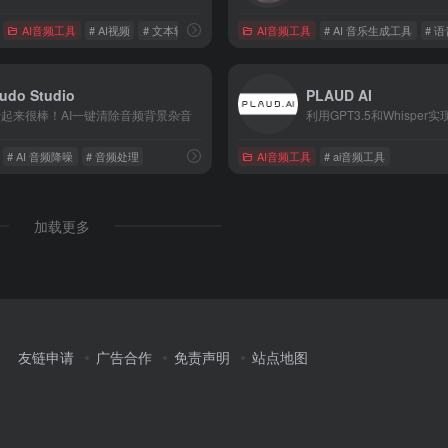
AI音频工具
# AI视频
# 文本转视频工具
# 语音合成
AI音频工具
# ‌AI 音乐生成工具
# 
udo Studio
PLAUD AI
听起来很棒！AI一键清除音频背景杂音
# AI 音频降噪
# 音频处理
AI音频工具
# ai音频工具
加载更多
友链申请
广告合作
免责声明
站点地图