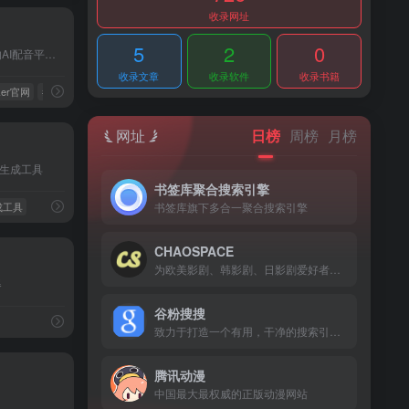
收录网址
5
2
0
（马克配音）是一个免费的AI配音平台，可以将文本转换成语音
收录文章
收录软件
收录书籍
ker官网
# 文本转语音
网址
日榜
周榜
月榜
音乐生成工具
书签库聚合搜索引擎
书签库旗下多合一聚合搜索引擎
成工具
CHAOSPACE
为欧美影剧、韩影剧、日影剧爱好者们搭建的一个高清、易用的分享平台
器
谷粉搜搜
致力于打造一个有用，干净的搜索引擎。
腾讯动漫
中国最大最权威的正版动漫网站