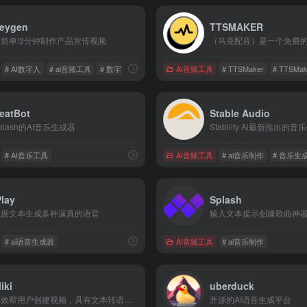
eygen
TTSMAKER
超简单!3分钟制作产品宣传视频
# ‌AI数字人
# ai音频工具
# 数字人
AI音频工具
# TTSMaker
# TTSMa
eatBot
Stable Audio
plash的AI音乐生成器
Stability Al最新推出的
# AI音乐工具
AI音频工具
# ai音乐制作
# 音乐生
lay
Splash
根据文本生成多种逼真的语音
输入文本提示创建歌曲神
# ai语音生成器
AI音频工具
# ai音乐制作
liki
uberduck
高效帮用户创建视频，具有文本转语音功能
开源的AI语音生成平台