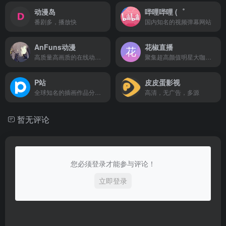
动漫岛
哔哩哔哩 (゜
番剧多，播放快
国内知名的视频弹幕网站
AnFuns动漫
花椒直播
高质量高画质的在线动漫资源的网站门户
聚集超高颜值明星大咖、美女帅哥、热门网红、校花校草、逗比萌妹的手机直播社交平台
P站
皮皮蛋影视
全球知名的插画作品分享站
高清，无广告，多源
暂无评论
您必须登录才能参与评论！
立即登录