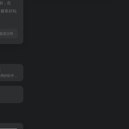
制，在
，极客好站
ml转载请注明
间
推荐精选好用实用的软件及资源
享