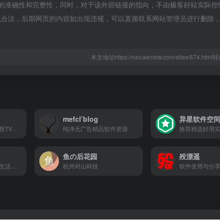
链接的准确性和完整性，同时，对于该外部链接的指向，不由极客好站实际控
属于合规合法，后期网页的内容如出现违规，可以直接联系网站管理员进行删除
本文地址https://nav.aembw.com/sites/674.ht
mefcl’blog
异星软件空
分享迷致力于精选优质TV大屏软件、技术教程、电视资讯等内容
纯净无广告精品软件资源
鱼の后花园
殁漂遥
主要以分享日常工作生活办公技术资源
杭州对山科技
软件使用与分