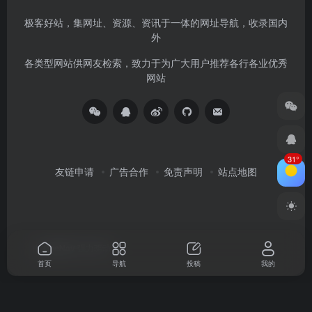
极客好站，集网址、资源、资讯于一体的网址导航，收录国内
外
各类型网站供网友检索，致力于为广大用户推荐各行各业优秀
网站
31°
友链申请
广告合作
免责声明
站点地图
由
OneNav
强力驱动
首页
导航
投稿
我的