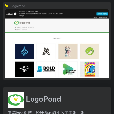
LogoPond
LogoPond
高端logo集萃，设计前必须来池子里泡一泡