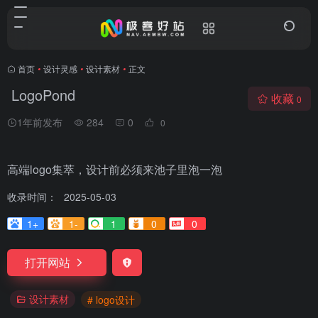
首页
•
设计灵感
•
设计素材
•
正文
LogoPond
收藏
0
1年前发布
284
0
0
高端logo集萃，设计前必须来池子里泡一泡
收录时间：
2025-05-03
1+
1-
1
0
0
打开网站
设计素材
# logo设计