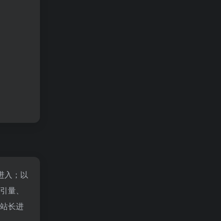
"进入；以
索引量、
的站长进