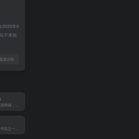
025年5
好站不承担
ml转载请注明
a
韩国设计素材资源商城，质量很高也比较符合国人审美
韩国最大的在线书店之一，种类丰富