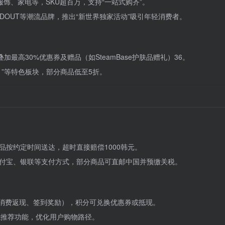
e）、服饰、家电等，SKU超百万，支持“一站式购齐”。
TOSTANDOUT等潮流品牌，推出“新世界独家活动”吸引年轻消费者。
叠加最高30%优惠券及赠品（如SteamBase护肤品赠礼）
3
6
。
）”等特色板块，部分商品低至5折。
商品按约定时间送达，超时直接赔偿1000韩元。
持支付宝、银联等支付方式，部分商品可直邮中国并预缴关税。
分（如消费返现、签到奖励），积分可兑换优惠券或抵现。
智能推荐功能，优化用户购物路径。