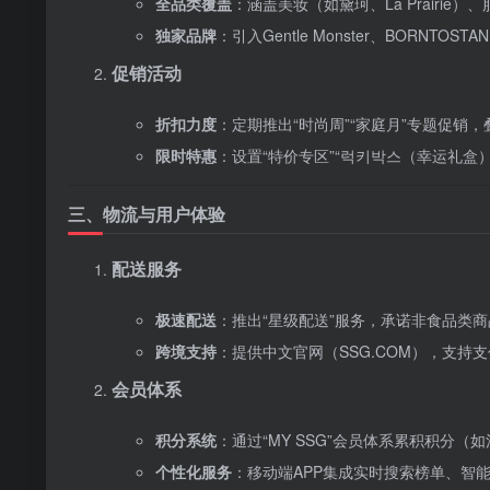
全品类覆盖
‌：涵盖美妆（如黛珂、La Prairi
独家品牌
‌：引入Gentle Monster、BORN
促销活动
折扣力度
‌：定期推出“时尚周”“家庭月”专题促销，
限时特惠
‌：设置“特价专区”“럭키박스（幸运礼盒
三、物流与用户体验
配送服务
极速配送
‌：推出“星级配送”服务，承诺非食品类
跨境支持
‌：提供中文官网（SSG.COM），支
会员体系
积分系统
‌：通过“MY SSG”会员体系累积积
个性化服务
‌：移动端APP集成实时搜索榜单、