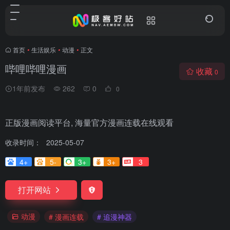
首页
•
生活娱乐
•
动漫
•
正文
哔哩哔哩漫画
收藏
0
1年前发布
262
0
0
正版漫画阅读平台, 海量官方漫画连载在线观看
收录时间：
2025-05-07
4+
5-
3+
3+
3
打开网站
动漫
# 漫画连载
# 追漫神器