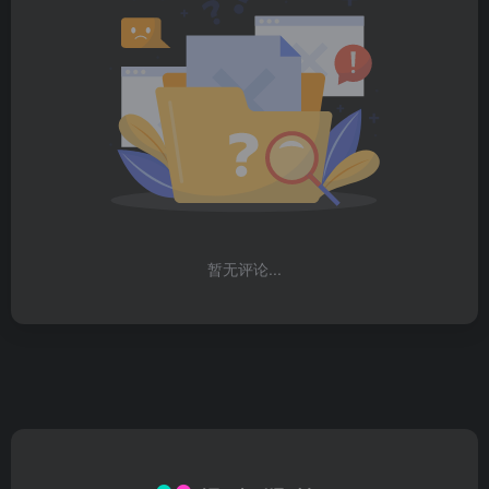
暂无评论...