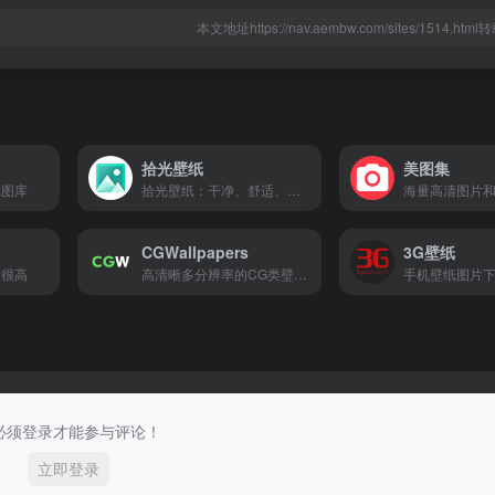
本文地址https://nav.aembw.com/sites/1514.ht
拾光壁纸
美图集
纸图库
拾光壁纸：干净、舒适、流畅的桌面壁纸网站。可在微软商店下载其桌面版本，以获得完整体验，如自动更换壁纸。
海量高清图片
CGWallpapers
3G壁纸
量很高
高清晰多分辨率的CG类壁纸网站
手机壁纸图片
必须登录才能参与评论！
立即登录