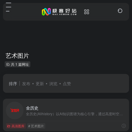
艺术图片
共 1 篇网址
排序
发布
更新
浏览
点赞
全历史
全历史(Allhistory）以AI知识图谱为核心引擎，通过高度时空化、关联化数据的方式构造及展现数字人文内容，尤其是历史知识。让用户沉浸在纵横开阔、左图右史的（历史、人文、社科等）知识海洋中。
高清图库
# 艺术图片