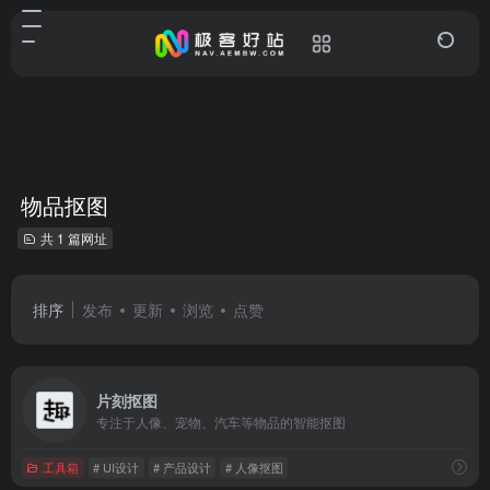
物品抠图
共 1 篇网址
排序
发布
更新
浏览
点赞
片刻抠图
专注于人像、宠物、汽车等物品的智能抠图
工具箱
# UI设计
# 产品设计
# 人像抠图