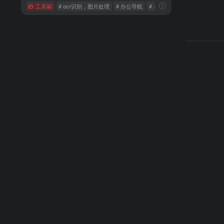
工具箱
# ocr识别，图片处理
# 办公导航
# 办公工具