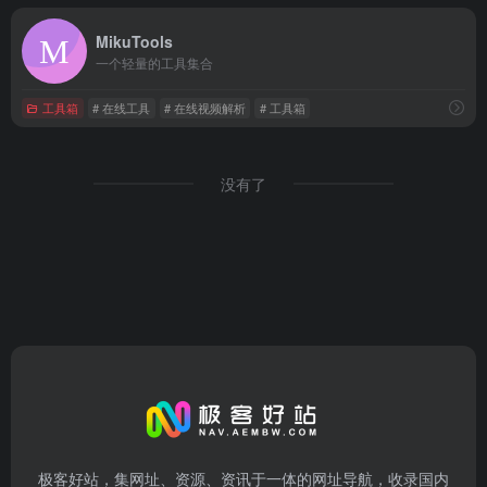
MikuTools
一个轻量的工具集合
工具箱
# 在线工具
# 在线视频解析
# 工具箱
没有了
极客好站，集网址、资源、资讯于一体的网址导航，收录国内