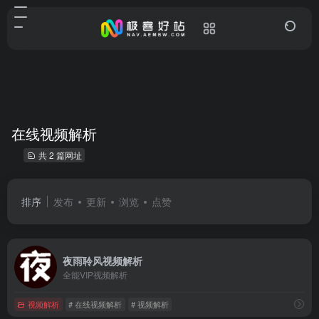
在线视频解析
共 2 篇网址
排序
发布
更新
浏览
点赞
夜雨聆风视频解析
全能VIP视频解析
视频解析
# 在线视频解析
# 视频解析