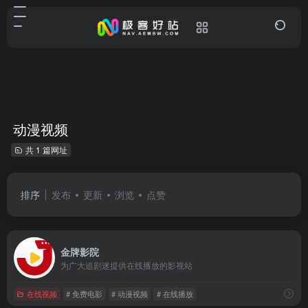
动漫视频
共 1 篇网址
排序
发布
更新
浏览
点赞
金牌影院
为广大追剧迷提供在线播放的影视站
在线视频
# 免费电影
# 动漫视频
# 在线播放