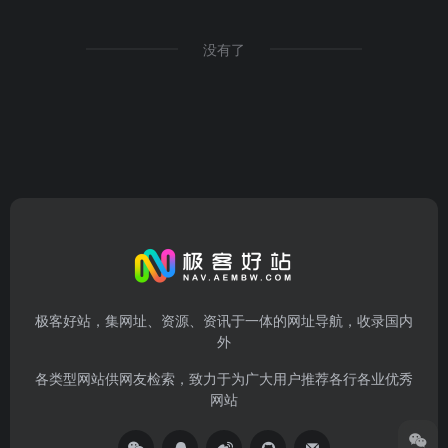
没有了
极客好站，集网址、资源、资讯于一体的网址导航，收录国内
外
各类型网站供网友检索，致力于为广大用户推荐各行各业优秀
网站