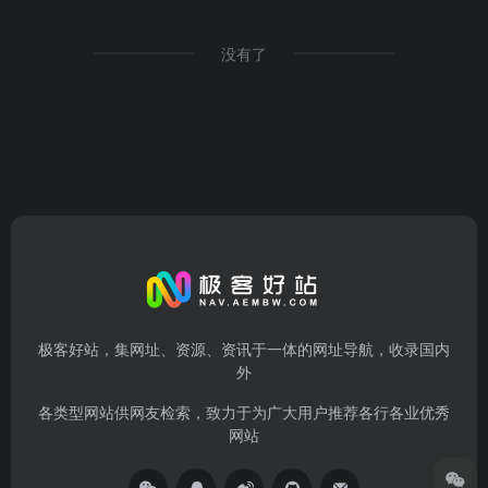
没有了
极客好站，集网址、资源、资讯于一体的网址导航，收录国内
外
各类型网站供网友检索，致力于为广大用户推荐各行各业优秀
网站