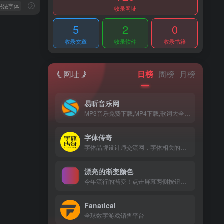
 书法字体
收录网址
5
2
0
收录文章
收录软件
收录书籍
网址
日榜
周榜
月榜
易听音乐网
MP3音乐免费下载,MP4下载,歌词大全,流行音乐,网络新歌
字体传奇
字体品牌设计师交流网，字体相关的教程、讲座等
漂亮的渐变颜色
今年流行的渐变！点击屏幕两侧按钮可选更多色彩
Fanatical
全球数字游戏销售平台