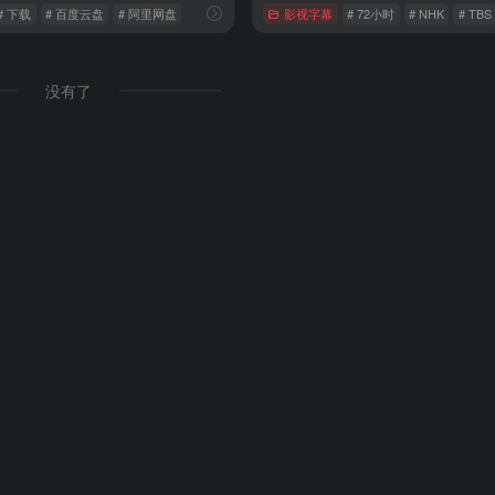
# 下载
# 百度云盘
# 阿里网盘
影视字幕
# 72小时
# NHK
# TBS
没有了