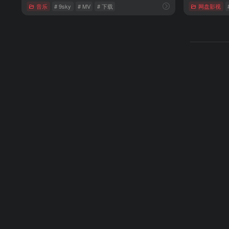
音乐
# 9sky
# MV
# 下载
网盘影视